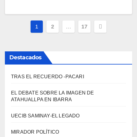
Paginación
1
2
…
17
de
entradas
Destacados
TRAS EL RECUERDO -PACARI
EL DEBATE SOBRE LA IMAGEN DE
ATAHUALLPA EN IBARRA
UECIB SAMINAY-EL LEGADO
MIRADOR POLÍTICO