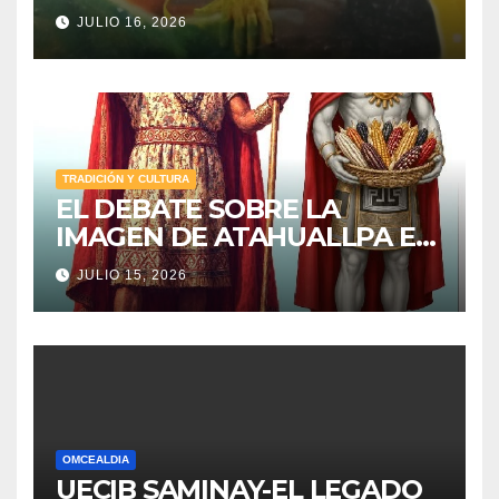
JULIO 16, 2026
TRADICIÓN Y CULTURA
EL DEBATE SOBRE LA
IMAGEN DE ATAHUALLPA EN
IBARRA
JULIO 15, 2026
OMCEALDIA
UECIB SAMINAY-EL LEGADO