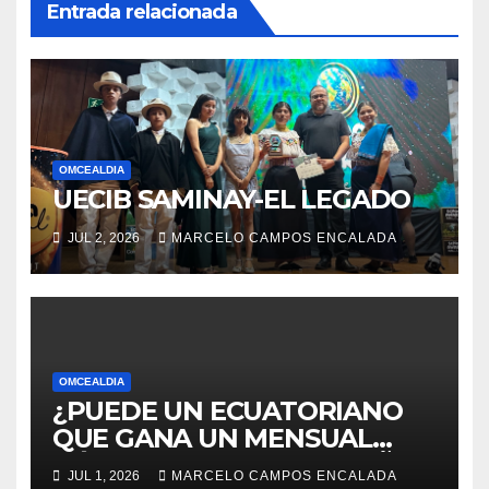
Entrada relacionada
OMCEALDIA
UECIB SAMINAY-EL LEGADO
JUL 2, 2026
MARCELO CAMPOS ENCALADA
OMCEALDIA
¿PUEDE UN ECUATORIANO
QUE GANA UN MENSUAL
BÁSICO, CUMPLIR EL SUEÑO
JUL 1, 2026
MARCELO CAMPOS ENCALADA