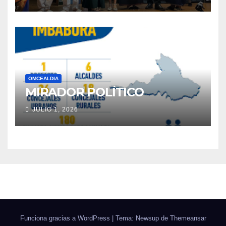
OMCEALDIA
MIRADOR POLÍTICO
JULIO 1, 2026
Funciona gracias a WordPress
|
Tema: Newsup de
Themeansar