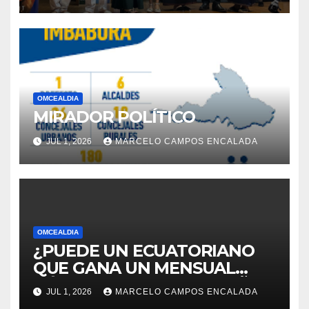
OMCEALDIA
MIRADOR POLÍTICO
JUL 1, 2026
MARCELO CAMPOS ENCALADA
OMCEALDIA
¿PUEDE UN ECUATORIANO
QUE GANA UN MENSUAL
BÁSICO, CUMPLIR EL SUEÑO
JUL 1, 2026
MARCELO CAMPOS ENCALADA
DE IR AL MUNDIAL?