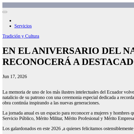
Saltar
Omcemedios
Asesoría sistémica en comunicación
al
contenido
Servicios
Tradición y Cultura
EN EL ANIVERSARIO DEL N
RECONOCERÁ A DESTACAD
Jun 17, 2026
La memoria de uno de los más ilustres intelectuales del Ecuador volv
natalicio de su patrono con una ceremonia especial dedicada a record
obra continúa inspirando a las nuevas generaciones.
La jornada anual es un espacio para reconocer a mujeres y hombres que
Servicio Público, Mérito Militar, Mérito Profesional y Mérito Empresar
Los galardonados en este 2026 ,a quienes felicitamos ostensiblemente